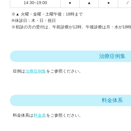
14:30~19:00
●
▲
●
⁄
※▲ 火曜・金曜・土曜午後：18時まで
※休診日：木・日・祝日
※初診の方の受付は、午前診療が12時、午後診療は月・水が18
治療症例集
症例は
治療症例集
をご参照ください。
料金体系
料金体系は
料金表
をご参照ください。