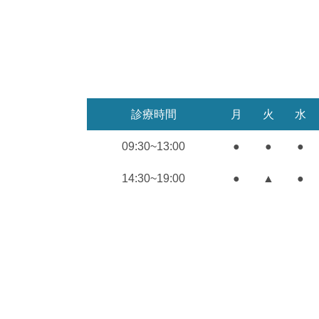
〒273-0031 千葉県船橋市西船4-14-12 木村建設工業ビル
診療時間
月
火
水
09:30~13:00
●
●
●
14:30~19:00
●
▲
●
※▲ 火曜・金曜・土曜午後：18時まで
※休診日：木・日・祝日
※初診の方の受付は、午前診療が12時、午後診療は月・
時までとなります。
▶ HOME
▶ 虫歯治療
▶ 院長スタッフ
▶ 親知らずの抜歯