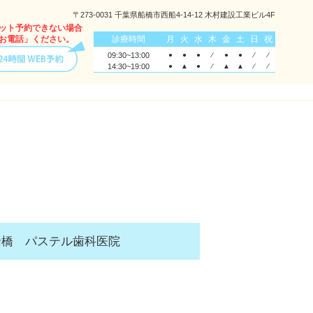
〒273-0031 千葉県船橋市西船4-14-12 木村建設工業ビル4F
ット予約できない場合
診療時間
月
火
水
木
金
土
日
祝
お電話」ください。
09:30~13:00
●
●
●
⁄
●
●
⁄
⁄
14:30~19:00
●
▲
●
⁄
▲
▲
⁄
⁄
船橋 パステル歯科医院