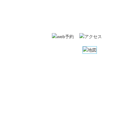
場合
。
ある歯医者、パステル歯科医院。複数のドクターが在
性ドクター（女医）が担当します。またキッズルーム
器、そして個室の診療室もご用意しております。当院
付き合いをすること。そのためカウンセリングに力を
し納得されてから初めて治療を行います。また、可能
量の少ない・歯の神経をとらない治療も行っていま
め物・被せ物）も行っています。京成西船、東中山、
橋市、西船橋の皆様にこれからも評価（口コミ・お勧
医者）を目指していきます。