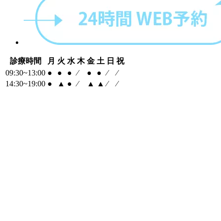
診療時間
月
火
水
木
金
土
日
祝
09:30~13:00
●
●
●
⁄
●
●
⁄
⁄
14:30~19:00
●
▲
●
⁄
▲
▲
⁄
⁄