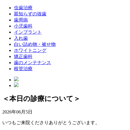
虫歯治療
親知らずの抜歯
歯周病
小児歯科
インプラント
入れ歯
白い詰め物・被せ物
ホワイトニング
矯正歯科
歯のメンテナンス
根管治療
＜本日の診療について＞
2026年06月5日
いつもご来院くださりありがとうございます。