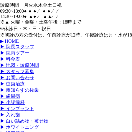
診療時間
月
火
水
木
金
土
日
祝
09:30~13:00
●
●
●
⁄
●
●
⁄
⁄
14:30~19:00
●
▲
●
⁄
▲
▲
⁄
⁄
※▲ 火曜・金曜・土曜午後：18時まで
※休診日：木・日・祝日
※初診の方の受付は、午前診療が12時、午後診療は月・水が1
▶ HOME
▶ 院長スタッフ
▶ 院内ツアー
▶ 料金表
▶ 地図・診療時間
▶ スタッフ募集
▶ お問い合わせ
▶ 虫歯治療
▶ 親知らずの抜歯
▶ 歯周病
▶ 小児歯科
▶ インプラント
▶ 入れ歯
▶ 白い詰め物・被せ物
▶ ホワイトニング