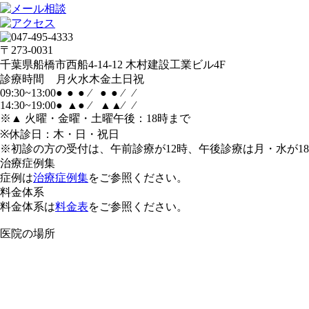
〒273-0031
千葉県船橋市西船4-14-12 木村建設工業ビル4F
診療時間
月
火
水
木
金
土
日
祝
09:30~13:00
●
●
●
⁄
●
●
⁄
⁄
14:30~19:00
●
▲
●
⁄
▲
▲
⁄
⁄
※▲ 火曜・金曜・土曜午後：18時まで
※休診日：木・日・祝日
※初診の方の受付は、午前診療が12時、午後診療は月・水が1
治療症例集
症例は
治療症例集
をご参照ください。
料金体系
料金体系は
料金表
をご参照ください。
医院の場所