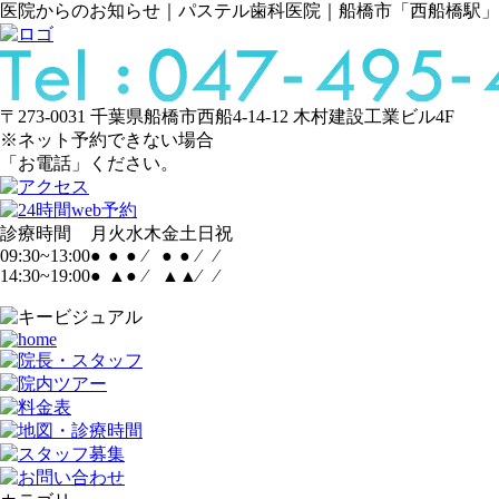
医院からのお知らせ｜パステル歯科医院｜船橋市「西船橋駅」
〒273-0031 千葉県船橋市西船4-14-12 木村建設工業ビル4F
※ネット予約できない場合
「お電話」ください。
診療時間
月
火
水
木
金
土
日
祝
09:30~13:00
●
●
●
⁄
●
●
⁄
⁄
14:30~19:00
●
▲
●
⁄
▲
▲
⁄
⁄