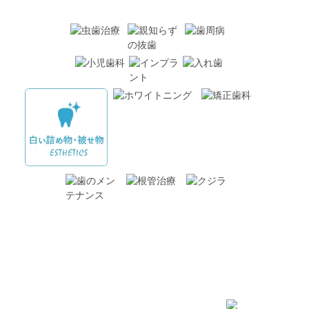
〒273-0031