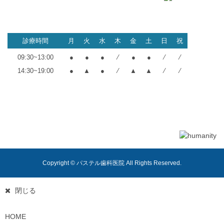
千葉県船橋市西船4-14-12
木村建設工業ビル4F
診療時間
月
火
水
木
金
土
日
祝
09:30~13:00
●
●
●
⁄
●
●
⁄
⁄
14:30~19:00
●
▲
●
⁄
▲
▲
⁄
⁄
※▲ 火曜・金曜・土曜午後：18時まで
※休診日：木・日・祝日
※初診の方の受付は、午前診療が12時、午後診療は月・水が18時、火・
金・土が17時までとなります。
Copyright © パステル歯科医院 All Rights Reserved.
閉じる
HOME